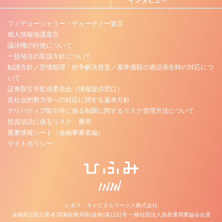
インタビュー
フィデューシャリー・デューティー宣言
個人情報保護宣言
議決権の行使について
一括発注の取扱方針について
勧誘方針／苦情処理・紛争解決措置／基準価額の過誤発生時の対応につ
いて
証券取引等監視委員会（情報提供窓口）
反社会的勢力等への対応に関する基本方針
デリバティブ取引等に係る制限に関するリスク管理方法について
投資信託に係るリスク・費用
重要情報シート（金融事業者編）
サイトポリシー
レオス・キャピタルワークス株式会社
金融商品取引業者 関東財務局長(金商)第1151号 一般社団法人資産運用業協会会員