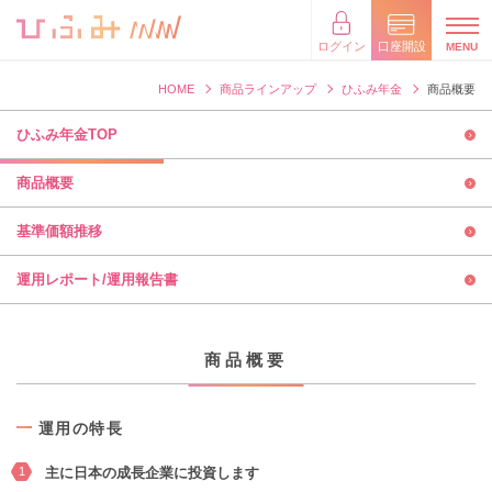
×
閉じる
ログイン
口座開設
HOME
商品ラインアップ
ひふみ年金
商品概要
ひふみ年金TOP
商品概要
基準価額推移
運用レポート/運用報告書
商品概要
運用の特長
1
主に日本の成長企業に投資します