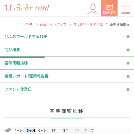
×
閉じる
ログイン
口座開設
HOME
商品ラインアップ
ひふみワールド年金
基準価額推移
ひふみワールド年金TOP
商品概要
基準価額推移
運用レポート/運用報告書
ファンド休業日
基準価額推移
期間
1ヶ月
3ヶ月
6ヶ月
1年
3年
5年
すべて