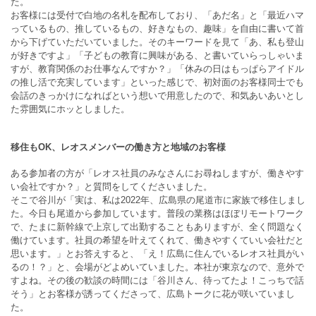
た。
お客様には受付で白地の名札を配布しており、「あだ名」と「最近ハマ
っているもの、推しているもの、好きなもの、趣味」を自由に書いて首
から下げていただいていました。そのキーワードを見て「あ、私も登山
が好きですよ」「子どもの教育に興味がある、と書いていらっしゃいま
すが、教育関係のお仕事なんですか？」「休みの日はもっぱらアイドル
の推し活で充実しています」といった感じで、初対面のお客様同士でも
会話のきっかけになればという想いで用意したので、和気あいあいとし
た雰囲気にホッとしました。
移住もOK、レオスメンバーの働き方と地域のお客様
ある参加者の方が「レオス社員のみなさんにお尋ねしますが、働きやす
い会社ですか？」と質問をしてくださいました。
そこで谷川が「実は、私は2022年、広島県の尾道市に家族で移住しまし
た。今日も尾道から参加しています。普段の業務はほぼリモートワーク
で、たまに新幹線で上京して出勤することもありますが、全く問題なく
働けています。社員の希望を叶えてくれて、働きやすくていい会社だと
思います。」とお答えすると、「え！広島に住んでいるレオス社員がい
るの！？」と、会場がどよめいていました。本社が東京なので、意外で
すよね。その後の歓談の時間には「谷川さん、待ってたよ！こっちで話
そう」とお客様が誘ってくださって、広島トークに花が咲いていまし
た。