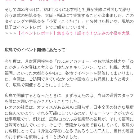
そして2023年6月に、約3年ぶりにお客様と社員が実際に対面して語り
合う形式の懇親会を、大阪・梅田にて実施することが出来ました。この
タイミングで懇親会を「小宴（こうたげ）」と名付けた想いや、現地の
様子はイベントレポートでご紹介しています。
＞＞＞
【イベントレポート】集まろう！話そう！ひふみの小宴＠大阪
広島でのイベント開催にあたって
今年度は、月次運用報告会「ひふみアカデミー」や各地域の魅力や「ゆ
たかさ」をお客様と考える「ゆたかさキャラバン」など、札幌、大阪、
福岡…といった大都市を中心に、各地でイベントを開催してまいりまし
た。今回は、ご訪問できていなかった中国地方にお邪魔しようと考え
て、広島で開催することにしました。
広島で開催するとなったときに、まず考えたのは、当日の運営スタッフ
を誰にお願いするか？ということでした。
レオスの社員は、オフィスがある東京に限らず、日本全国の好きな場所
に住んでいます。それを可能にしているのが、リモートワークができる
仕事環境です。例えば、広島にはひふみ営業部の谷川が、そして福岡に
は深町が住んでいます。そこで、普段から地元で暮らしていて、広島の
お客様にとってより身近な存在になるであろうこの二人に、当日の運営
のお手伝いを依頼しよう！と決めました。