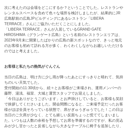
次に考えたのは会場をどこにするか？ということでした。レストランや
レンタルスペースを含めて色々な場所を検討しましたが、結果的にJR
広島駅前の広島JPビルディングにあるレストラン「LIBERA
TERRACE」さんにご協力いただくことにしました。
「LIBERA TERRACE」さんが入居しているGRAND GATE
HIROSHIMA（グランゲート広島）という名前のレストランエリアは、
2023年9月末に開業したばかりの広島の新スポットなので、きっと地元
のお客様も初めて訪れる方が多く、わくわくしながらお越しいただける
のではと考えました。
お客様と私たちの熱気がぐんぐん
当日の広島は、明け方に少し雨が降ったあとにすっきりと晴れて、気持
ちのいい天気でした。
受付開始の11:30頃から、続々とお客様がご来場され、運用メンバーの
藤野、湯浅、福室、大城と運営スタッフでお迎えしました。
「今日はありがとうございます」とお声掛けしていると、お客様も笑顔
で挨拶してくださいました。開会間際になると、ご来場予定だったお客
様がほぼ全員そろっている状態で、席がぎゅうぎゅうでした！この日は
当日のご欠席が少なく、とても嬉しい反面ちょっと慌ててしまいまし
た。いつもは人数の余裕を予想してお席を準備するのですが、私の見込
みが少し甘かったと反省しながら大きなテーブルに椅子を追加したり、