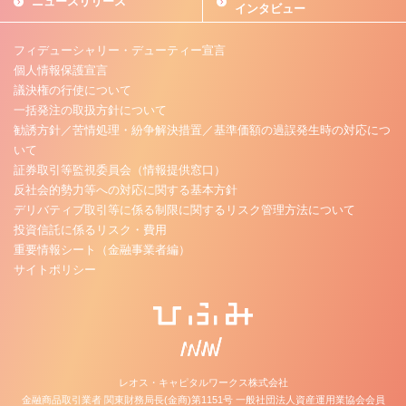
ニュースリリース
インタビュー
フィデューシャリー・デューティー宣言
個人情報保護宣言
議決権の行使について
一括発注の取扱方針について
勧誘方針／苦情処理・紛争解決措置／基準価額の過誤発生時の対応につ
いて
証券取引等監視委員会（情報提供窓口）
反社会的勢力等への対応に関する基本方針
デリバティブ取引等に係る制限に関するリスク管理方法について
投資信託に係るリスク・費用
重要情報シート（金融事業者編）
サイトポリシー
レオス・キャピタルワークス株式会社
金融商品取引業者 関東財務局長(金商)第1151号 一般社団法人資産運用業協会会員