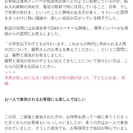
お客様は運用メンバーが投資先企業へどのように取材しているのか、組
み入れ銘柄の決め方、最近の取材で特に注目していること、日本、そし
て世界の先行き、といったことに興味がある方が多く、そういった質問
をきっかけに熱い議論や、楽しい会話が広がっている様子でした。
歓談の合間には会場全体でQ&Aコーナーも開催し、運用メンバーがお客
様からの質問にお答えしました。
「小学生以下の子どもが3人います。これからの時代に求められる人間
の力について、藤野さんのお考えを教えてください。」というご質問に
は、藤野と湯浅がお答えしました。
藤野と湯浅が自分の子どもに伝えてきたことについて知りたい方は、こ
ちらの記事をお読みください。
＞＞＞
未来が楽しみになる！副社長と社長の娘が語った「子どもとお金」 前
編
お一人で参加されるお客様にも楽しんでほしい
この日、ご家族と参加された方や、お仲間を誘って一緒に来てくださっ
た古くからのお客様もいらっしゃいましたが、多くの方はお一人で参加
されていました。そうした状況でも、お客様同士で会話が弾んでいまし