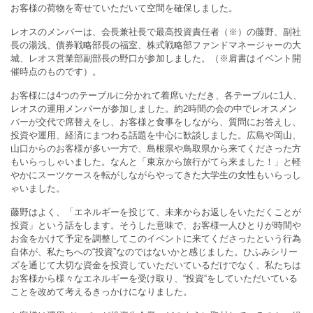
お客様の荷物を寄せていただいて空間を確保しました。
レオスのメンバーは、会長兼社長で最高投資責任者（※）の藤野、副社
長の湯浅、債券戦略部長の福室、株式戦略部ファンドマネージャーの大
城、レオス営業部副部長の野口が参加しました。（※肩書はイベント開
催時点のものです）。
お客様には4つのテーブルに分かれて着席いただき、各テーブルに1人、
レオスの運用メンバーが参加しました。約2時間の会の中でレオスメン
バーが交代で席替えをし、お客様と食事をしながら、質問にお答えし、
投資や運用、経済にまつわる話題を中心に歓談しました。広島や岡山、
山口からのお客様が多い一方で、島根県や鳥取県から来てくださった方
もいらっしゃいました。なんと「東京から旅行がてら来ました！」と軽
やかにスーツケースを転がしながらやってきた大学生の女性もいらっし
ゃいました。
藤野はよく、「エネルギーを投じて、未来からお返しをいただくことが
投資」という話をします。そうした意味で、お客様一人ひとりが時間や
お金をかけて予定を調整してこのイベントに来てくださったという行為
自体が、私たちへの“投資”なのではないかと感じました。ひふみシリー
ズを通じて大切な資金を投資していただいているだけでなく、私たちは
お客様から様々なエネルギーを受け取り、“投資“をしていただいている
ことを改めて考えるきっかけになりました。