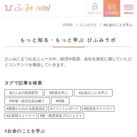
×
閉じる
ログイン
口座開設
HOME
ひふみラボ
#お金のことを学ぶ
もっと知る・もっと学ぶ ひふみラボ
ひふみにまつわるニュースや、経済や投資、会社を身近に感じていただ
くコンテンツを発信していきます。
タグで記事を検索
#ひふみの投資哲学
#投資を学ぶ
#お金のことを学ぶ
#市場・経済を読み解く
#特集
#基礎からわかる投資信託
#イベントレポート
#投資先ストーリー
#お客様ストーリー
#新・教育資金プロジェクト
#お金のことを学ぶ